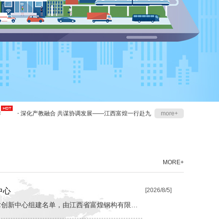
深化产教融合 共谋协调发展——江西富煌一行赴九江学院交流座谈
more+
喜报
MORE+
中心
[2026/8/5]
近日，江西省科学技术厅正式公布2026年住建领域首批省级技术创新中心组建名单，由江西省富煌钢构有限公司牵头、九江学院共建的江西省绿色低碳钢结构技术创新中心成功入选。