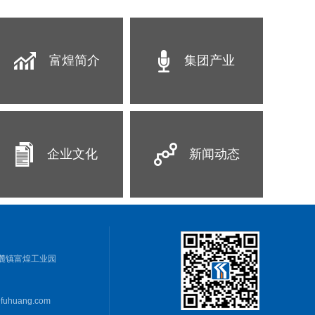
富煌简介
集团产业
企业文化
新闻动态
麓镇富煌工业园
uhuang.com