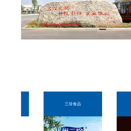
构
三珍食品