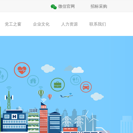
微信官网
招标采购
党工之窗
企业文化
人力资源
联系我们
食品
媒体报道
富煌标志
富煌木业
社会公益
先锋快讯
形象识别
门窗幕墙
人才招聘
视频中心
党员风采
司景司貌
联系我们
富煌电科
人才战略
富煌人报
富煌团青
富煌之歌
投诉建议
富煌科工
人才培训