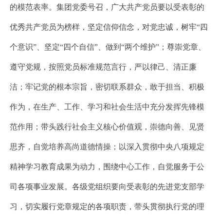
的模范表率。集团党委号召，广大共产党员要以受表彰的
优秀共产党员为榜样，坚定信仰信念，对党忠诚，树牢“四
个意识”、坚定“四个自信”、做到“两个维护”；尊崇党章、
遵守党规，按照党员标准规范言行，严以律己、清正廉
洁；牢记党的根本宗旨，密切联系群众，敢于担当、积极
作为，在生产、工作、学习和社会生活中充分发挥先锋模
范作用；带头践行社会主义核心价值观，崇德向善、见贤
思齐，自觉培养高尚道德情操；以深入贯彻中央八项规定
精神学习教育成果为动力，围绕中心工作，自觉服务于公
司各项事业发展。各级党组织要向受表彰的先进党支部学
习，切实履行党章规定的各项职责，带头贯彻执行党的理