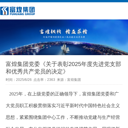
富煌集团党委《关于表彰2025年度先进党支部
和优秀共产党员的决定》
时间：2025/6/26 点击率：2363 来源：富煌集团
2025年，在上级党委的正确领导下，富煌集团党委和广
大党员职工积极贯彻落实习近平新时代中国特色社会主义
思想，紧紧围绕集团中心工作，不断推动党建与生产经营