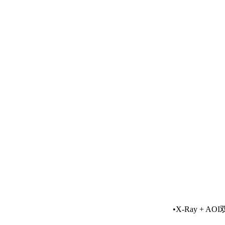
•X-Ray +