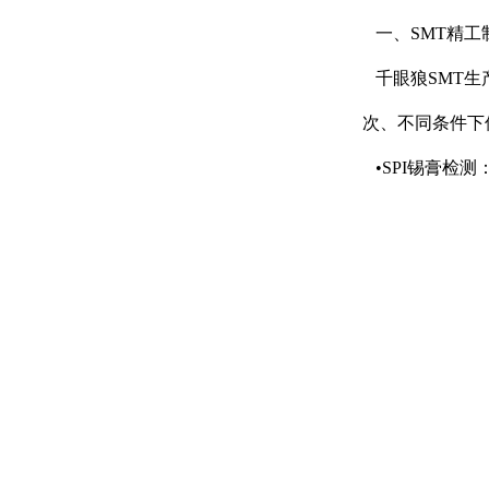
一、SMT精工
千眼狼SMT生
次、不同条件下
•SPI锡膏检