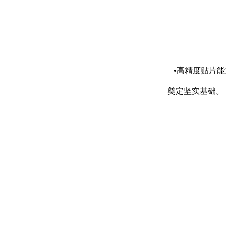
•高精度贴片能力：
奠定坚实基础。