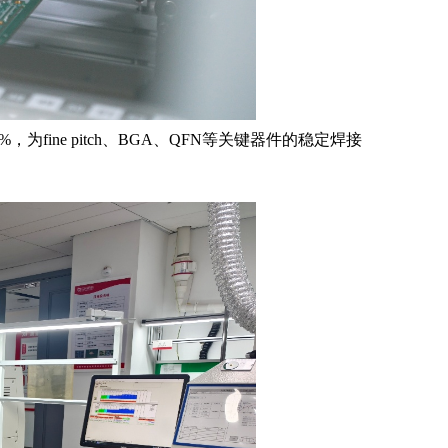
%，为fine pitch、BGA、QFN等关键器件的稳定焊接