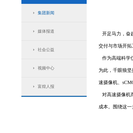
集团新闻
媒体报道
开足马力，奋起
交付与市场开拓
社会公益
作为高端科学仪
视频中心
为此，千眼狼坚
速摄像机、sC
富煌人报
对高速摄像机而
成本。围绕这一