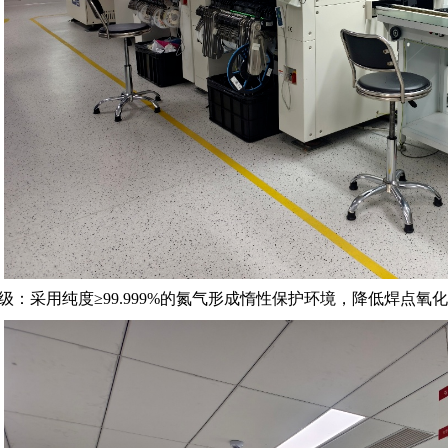
级：采用纯度≥99.999%的氮气形成惰性保护环境，降低焊点